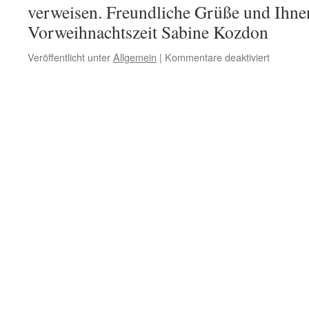
verweisen. Freundliche Grüße und Ihnen
Vorweihnachtszeit Sabine Kozdon
Veröffentlicht unter
Allgemein
|
Kommentare deaktiviert
für
Endspiel
in
Dortmun