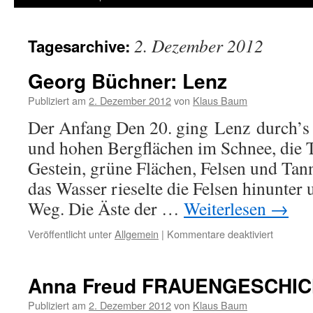
2. Dezember 2012
Tagesarchive:
Georg Büchner: Lenz
Publiziert am
2. Dezember 2012
von
Klaus Baum
Der Anfang Den 20. ging Lenz durch’s 
und hohen Bergflächen im Schnee, die T
Gestein, grüne Flächen, Felsen und Tann
das Wasser rieselte die Felsen hinunter
Weg. Die Äste der …
Weiterlesen
→
Veröffentlicht unter
Allgemein
|
Kommentare deaktiviert
für
Georg
Büchner
Lenz
Anna Freud FRAUENGESCHIC
Publiziert am
2. Dezember 2012
von
Klaus Baum