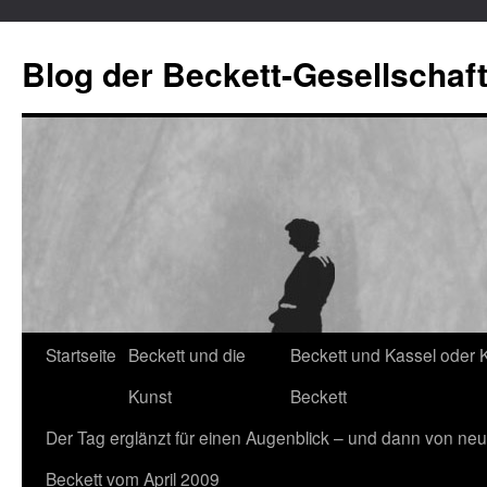
Blog der Beckett-Gesellschaf
Startseite
Beckett und die
Beckett und Kassel oder 
Zum
Kunst
Beckett
Inhalt
Der Tag erglänzt für einen Augenblick – und dann von neu
springen
Beckett vom April 2009