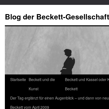
Blog der Beckett-Gesellschaf
Startseite
Beckett und die
Beckett und Kassel oder 
Zum
Kunst
Beckett
Inhalt
Der Tag erglänzt für einen Augenblick – und dann von neu
springen
Beckett vom April 2009