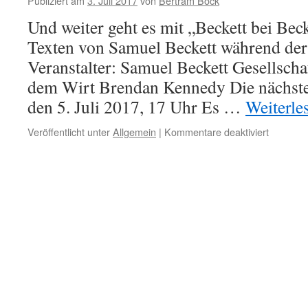
Publiziert am
3. Juli 2017
von
Bertram Bock
andersw
Und weiter geht es mit „Beckett bei Bec
Texten von Samuel Beckett während de
Veranstalter: Samuel Beckett Gesellscha
dem Wirt Brendan Kennedy Die nächste
den 5. Juli 2017, 17 Uhr Es …
Weiterle
Veröffentlicht unter
Allgemein
|
Kommentare deaktiviert
für
Weiterle