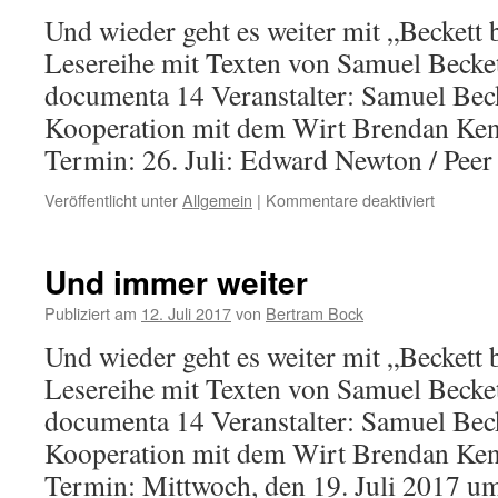
Und wieder geht es weiter mit „Beckett 
Lesereihe mit Texten von Samuel Becke
documenta 14 Veranstalter: Samuel Beck
Kooperation mit dem Wirt Brendan Ken
Termin: 26. Juli: Edward Newton / Pee
Veröffentlicht unter
Allgemein
|
Kommentare deaktiviert
für
Solange
die
d14
Und immer weiter
…
Publiziert am
12. Juli 2017
von
Bertram Bock
Und wieder geht es weiter mit „Beckett 
Lesereihe mit Texten von Samuel Becke
documenta 14 Veranstalter: Samuel Beck
Kooperation mit dem Wirt Brendan Ken
Termin: Mittwoch, den 19. Juli 2017 