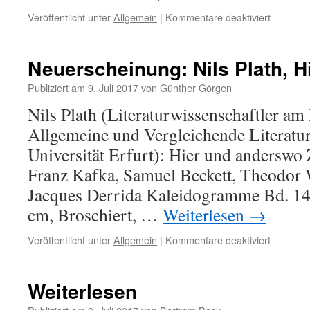
Veröffentlicht unter
Allgemein
|
Kommentare deaktiviert
für
Und
immer
weiter
Neuerscheinung: Nils Plath, 
Publiziert am
9. Juli 2017
von
Günther Görgen
Nils Plath (Literaturwissenschaftler am
Allgemeine und Vergleichende Literatur
Universität Erfurt): Hier und anderswo 
Franz Kafka, Samuel Beckett, Theodor
Jacques Derrida Kaleidogramme Bd. 149
cm, Broschiert, …
Weiterlesen
→
Veröffentlicht unter
Allgemein
|
Kommentare deaktiviert
für
Neuersc
Nils
Plath,
Weiterlesen
Hier
und