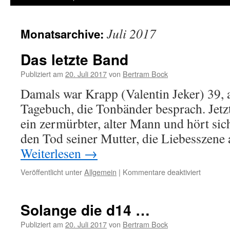
Juli 2017
Monatsarchive:
Das letzte Band
Publiziert am
20. Juli 2017
von
Bertram Bock
Damals war Krapp (Valentin Jeker) 39, a
Tagebuch, die Tonbänder besprach. Jetzt,
ein zermürbter, alter Mann und hört sic
den Tod seiner Mutter, die Liebesszen
Weiterlesen
→
Veröffentlicht unter
Allgemein
|
Kommentare deaktiviert
für
Das
letzte
Band
Solange die d14 …
Publiziert am
20. Juli 2017
von
Bertram Bock