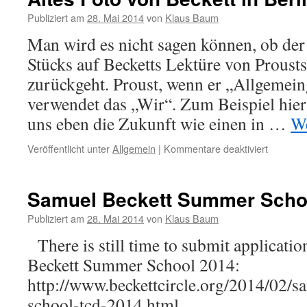
…
Publiziert am
28. Mai 2014
von
Klaus Baum
Man wird es nicht sagen können, ob der
Stücks auf Becketts Lektüre von Proust
zurückgeht. Proust, wenn er „Allgemeing
verwendet das „Wir“. Zum Beispiel hier
uns eben die Zukunft wie einen in …
We
Veröffentlicht unter
Allgemein
|
Kommentare deaktiviert
für
Altes
Foto
von
Samuel Beckett Summer Scho
Beckett
in
Publiziert am
28. Mai 2014
von
Klaus Baum
Berlin
There is still time to submit applicatio
Beckett Summer School 2014:
http://www.beckettcircle.org/2014/02/
school-tcd-2014.html