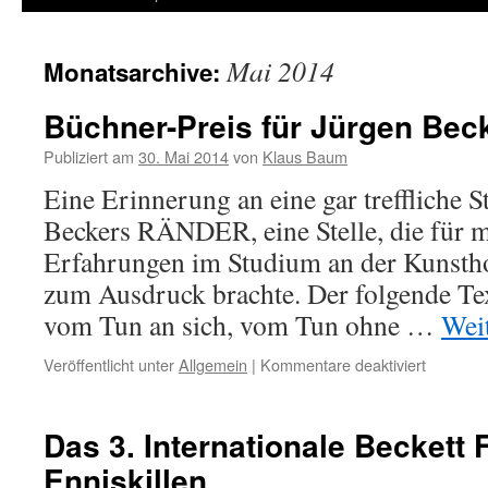
Mai 2014
Monatsarchive:
Büchner-Preis für Jürgen Bec
Publiziert am
30. Mai 2014
von
Klaus Baum
Eine Erinnerung an eine gar treffliche S
Beckers RÄNDER, eine Stelle, die für 
Erfahrungen im Studium an der Kunst
zum Ausdruck brachte. Der folgende Te
vom Tun an sich, vom Tun ohne …
Wei
Veröffentlicht unter
Allgemein
|
Kommentare deaktiviert
für
Büchner
Preis
für
Das 3. Internationale Beckett F
Jürgen
Enniskillen
Becker