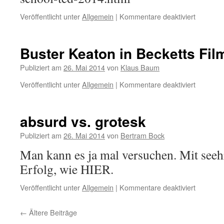
Veröffentlicht unter
Allgemein
|
Kommentare deaktiviert
für
Samuel
Beckett
Summer
Buster Keaton in Becketts Fil
School
2014
Publiziert am
26. Mai 2014
von
Klaus Baum
Veröffentlicht unter
Allgemein
|
Kommentare deaktiviert
für
Buster
Keaton
in
absurd vs. grotesk
Becketts
Film
Publiziert am
26. Mai 2014
von
Bertram Bock
Man kann es ja mal versuchen. Mit seeh
Erfolg, wie HIER.
Veröffentlicht unter
Allgemein
|
Kommentare deaktiviert
für
absurd
vs.
←
Ältere Beiträge
grotesk