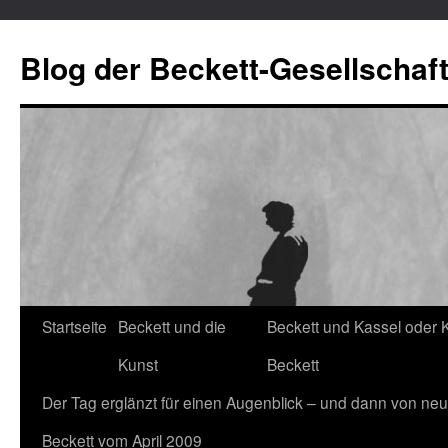
Blog der Beckett-Gesellschaf
Startseite
Beckett und die
Beckett und Kassel oder 
Zum
Kunst
Beckett
Inhalt
Der Tag erglänzt für einen Augenblick – und dann von neu
springen
Beckett vom April 2009