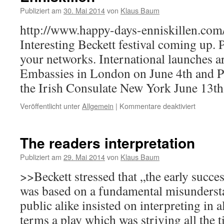
Publiziert am
30. Mai 2014
von
Klaus Baum
http://www.happy-days-enniskillen.co
Interesting Beckett festival coming up. P
your networks. International launches ar
Embassies in London on June 4th and Pa
the Irish Consulate New York June 13t
Veröffentlicht unter
Allgemein
|
Kommentare deaktiviert
für
Das
3.
Internati
The readers interpretation
Beckett
Festival
Publiziert am
29. Mai 2014
von
Klaus Baum
in
>>Beckett stressed that „the early succe
Enniskill
was based on a fundamental misunderstan
public alike insisted on interpreting in 
terms a play which was striving all the 