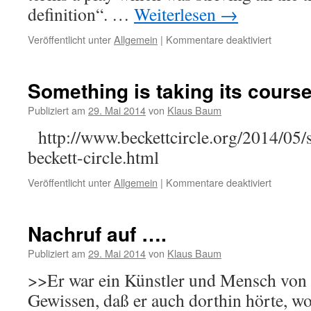
definition“. …
Weiterlesen
→
Veröffentlicht unter
Allgemein
|
Kommentare deaktiviert
für
The
readers
interpret
Something is taking its course
Publiziert am
29. Mai 2014
von
Klaus Baum
http://www.beckettcircle.org/2014/05/
beckett-circle.html
Veröffentlicht unter
Allgemein
|
Kommentare deaktiviert
für
Somethi
is
taking
Nachruf auf ….
its
course.
Publiziert am
29. Mai 2014
von
Klaus Baum
>>Er war ein Künstler und Mensch von 
Gewissen, daß er auch dorthin hörte, wo 