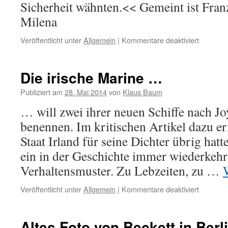
Sicherheit wähnten.<< Gemeint ist Fra
Milena
Veröffentlicht unter
Allgemein
|
Kommentare deaktiviert
für
Nachruf
auf
….
Die irische Marine …
Publiziert am
28. Mai 2014
von
Klaus Baum
… will zwei ihrer neuen Schiffe nach Jo
benennen. Im kritischen Artikel dazu er
Staat Irland für seine Dichter übrig hatt
ein in der Geschichte immer wiederkeh
Verhaltensmuster. Zu Lebzeiten, zu …
Veröffentlicht unter
Allgemein
|
Kommentare deaktiviert
für
Die
irische
Marine
Altes Foto von Beckett in Berl