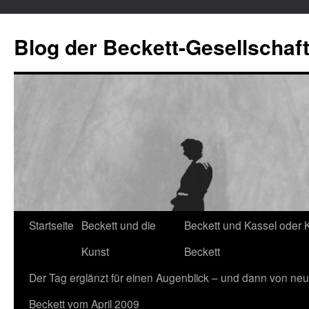
Blog der Beckett-Gesellschaf
Startseite
Beckett und die
Beckett und Kassel oder 
Zum
Kunst
Beckett
Inhalt
Der Tag erglänzt für einen Augenblick – und dann von neu
springen
Beckett vom April 2009