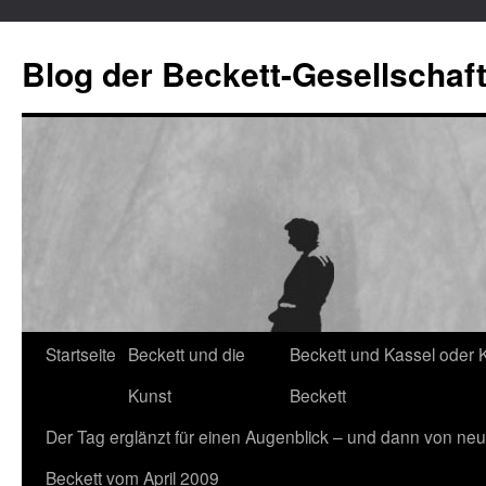
Blog der Beckett-Gesellschaf
Startseite
Beckett und die
Beckett und Kassel oder 
Zum
Kunst
Beckett
Inhalt
Der Tag erglänzt für einen Augenblick – und dann von neu
springen
Beckett vom April 2009