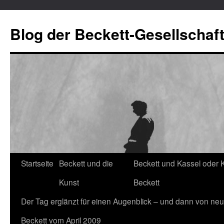
Blog der Beckett-Gesellschaf
Startseite
Beckett und die
Beckett und Kassel oder 
Zum
Kunst
Beckett
Inhalt
Der Tag erglänzt für einen Augenblick – und dann von neu
springen
Beckett vom April 2009