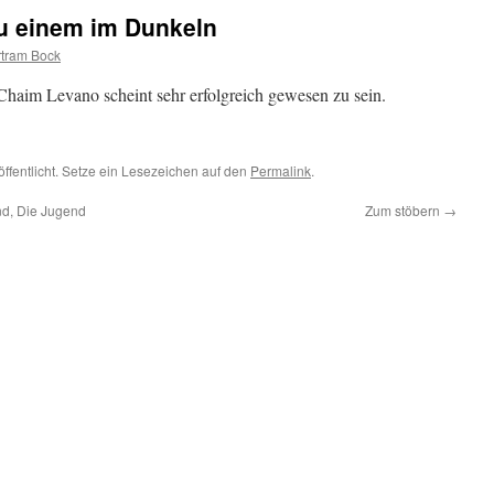
u einem im Dunkeln
rtram Bock
Chaim Levano scheint sehr erfolgreich gewesen zu sein.
öffentlicht. Setze ein Lesezeichen auf den
Permalink
.
nd, Die Jugend
Zum stöbern
→