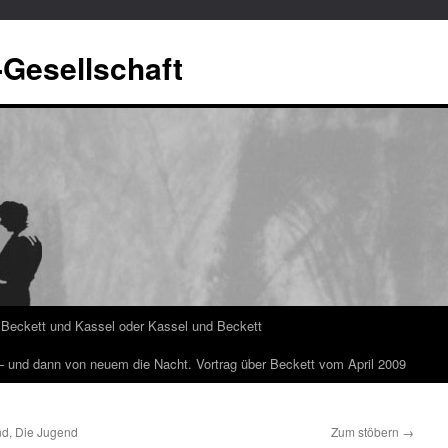
-Gesellschaft
Beckett und Kassel oder Kassel und Beckett
 – und dann von neuem die Nacht. Vortrag über Beckett vom April 2009
nd, Die Jugend
Zum stöbern
→