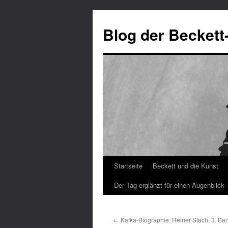
Blog der Beckett
Startseite
Beckett und die Kunst
Zum
Der Tag erglänzt für einen Augenblick
Inhalt
springen
←
Kafka-Biographie, Reiner Stach, 3. Ba