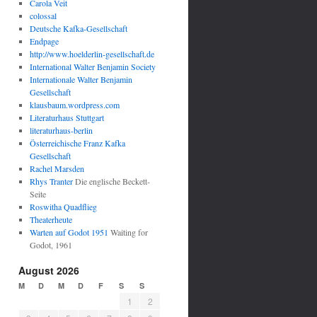
Carola Veit
colossal
Deutsche Kafka-Gesellschaft
Endpage
http://www.hoelderlin-gesellschaft.de
International Walter Benjamin Society
Internationale Walter Benjamin
Gesellschaft
klausbaum.wordpress.com
Literaturhaus Stuttgart
literaturhaus-berlin
Österreichische Franz Kafka
Gesellschaft
Rachel Marsden
Rhys Tranter
Die englische Beckett-
Seite
Roswitha Quadflieg
Theaterheute
Warten auf Godot 1951
Waiting for
Godot, 1961
August 2026
M
D
M
D
F
S
S
1
2