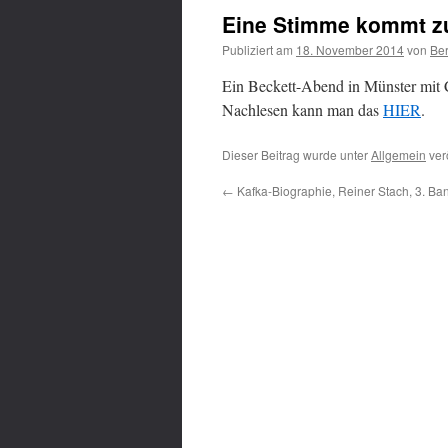
Eine Stimme kommt z
Publiziert am
18. November 2014
von
Be
Ein Beckett-Abend in Münster mit 
Nachlesen kann man das
HIER
.
Dieser Beitrag wurde unter
Allgemein
ver
←
Kafka-Biographie, Reiner Stach, 3. Ba