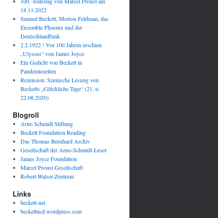
100. Todestag von Marcel Proust am
18.11.2022
Samuel Beckett, Morton Feldman, das
Ensemble Phoenix und der
Deutschlandfunk
2.2.1922 ! Vor 100 Jahren erschien
„Ulysses“ von James Joyce
Ein Gedicht von Beckett in
Pandemiezeiten
Rezension: Szenische Lesung von
Becketts „Glückliche Tage“ (21. u.
22.08.2020)
Blogroll
Arno Schmidt Stiftung
Beckett Foundation Reading
Das Thomas Bernhard Archiv
Gesellschaft der Arno-Schmidt-Leser
James Joyce Foundation
Marcel Proust Gesellschaft
Robert-Walser-Zentrum
Links
beckett-net
beckettucd.wordpress.com