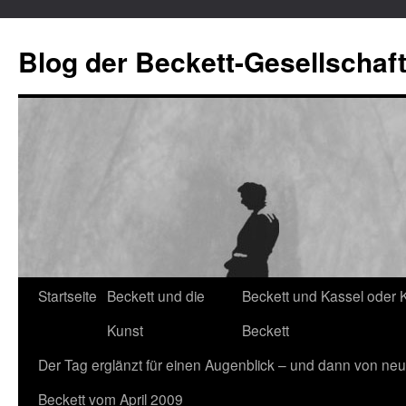
Blog der Beckett-Gesellschaf
Startseite
Beckett und die
Beckett und Kassel oder 
Zum
Kunst
Beckett
Inhalt
Der Tag erglänzt für einen Augenblick – und dann von neu
springen
Beckett vom April 2009