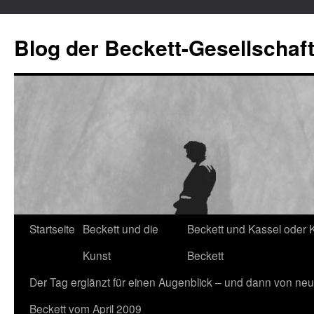
Blog der Beckett-Gesellschaf
Startseite
Beckett und die
Beckett und Kassel oder 
Zum
Kunst
Beckett
Inhalt
Der Tag erglänzt für einen Augenblick – und dann von neu
springen
Beckett vom April 2009