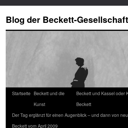
Blog der Beckett-Gesellschaf
Startseite
Beckett und die
Beckett und Kassel oder 
Zum
Kunst
Beckett
Inhalt
Der Tag erglänzt für einen Augenblick – und dann von neu
springen
Beckett vom April 2009