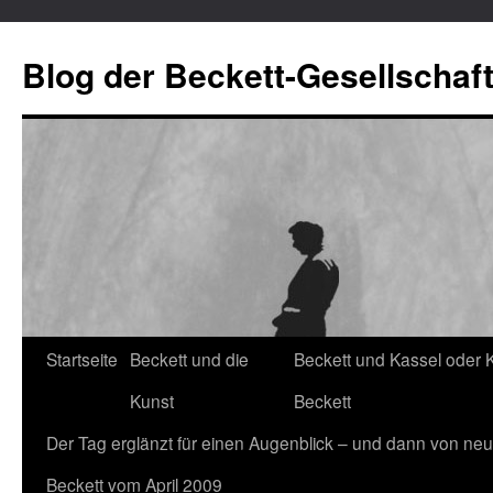
Blog der Beckett-Gesellschaf
Startseite
Beckett und die
Beckett und Kassel oder 
Zum
Kunst
Beckett
Inhalt
Der Tag erglänzt für einen Augenblick – und dann von neu
springen
Beckett vom April 2009