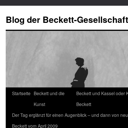
Blog der Beckett-Gesellschaf
Startseite
Beckett und die
Beckett und Kassel oder 
Zum
Kunst
Beckett
Inhalt
Der Tag erglänzt für einen Augenblick – und dann von neu
springen
Beckett vom April 2009