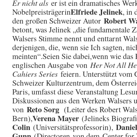
Er nicht als
er ist ein dramatisches Wer
Elfriede Jelinek
Nobelpreisträgerin
, in
Robert Wa
den großen Schweizer Autor
betont, was Jelinek „die fundamentale Z
Walsers Stimme nennt und enttarnt Wals
derjenigen, die, wenn sie Ich sagten, nich
meinten“.Seien Sie dabei,wenn wie das 
englischen Ausgabe von
Her Not All He
Cahiers Series
feiern. Unterstützt vom 
Schweizer Kulturzentrum, dem Österre
Paris, umfasst diese Veranstaltung Les
Diskussionen aus den Werken Walsers un
Reto Sorg
von
(Leiter des Robert Wal
Verena Mayer
Bern),
(Jelineks Biograf
Colin
Danie
(Universitätsprofessorin),
Gunn
(Directoren von dem Center for 