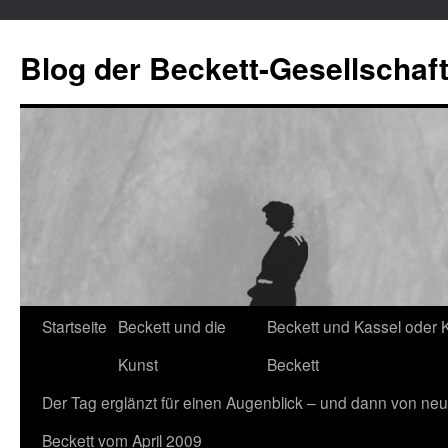
Blog der Beckett-Gesellschaf
Startseite
Beckett und die
Beckett und Kassel oder 
Zum
Kunst
Beckett
Inhalt
Der Tag erglänzt für einen Augenblick – und dann von neu
springen
Beckett vom April 2009