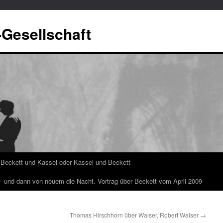
-Gesellschaft
Beckett und Kassel oder Kassel und Beckett
 – und dann von neuem die Nacht. Vortrag über Beckett vom April 2009
Thomas Hirschhorn über Walser, Robert Walser
→