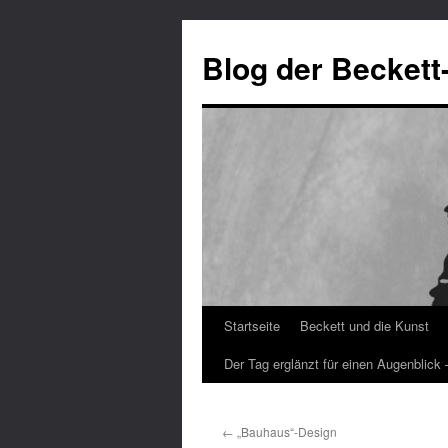
Blog der Beckett
Startseite
Beckett und die Kunst
Zum
Der Tag erglänzt für einen Augenblick
Inhalt
springen
←
„Bauhaus“-Design