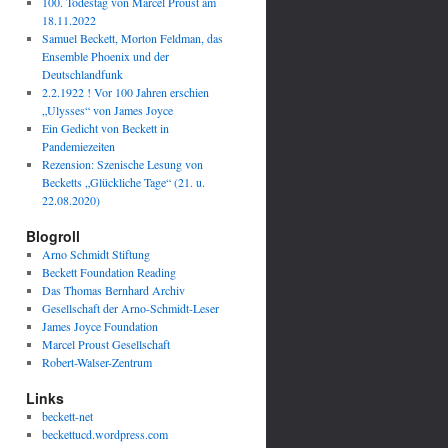
100. Todestag von Marcel Proust am
18.11.2022
Samuel Beckett, Morton Feldman, das
Ensemble Phoenix und der
Deutschlandfunk
2.2.1922 ! Vor 100 Jahren erschien
„Ulysses“ von James Joyce
Ein Gedicht von Beckett in
Pandemiezeiten
Rezension: Szenische Lesung von
Becketts „Glückliche Tage“ (21. u.
22.08.2020)
Blogroll
Arno Schmidt Stiftung
Beckett Foundation Reading
Das Thomas Bernhard Archiv
Gesellschaft der Arno-Schmidt-Leser
James Joyce Foundation
Marcel Proust Gesellschaft
Robert-Walser-Zentrum
Links
beckett-net
beckettucd.wordpress.com