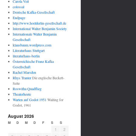
Carola Veit
colossal
Deutsche Kafka-Gesellschaft
Endpage
http://www.hoelderlin-gesellschaft.de
International Walter Benjamin Society
Internationale Walter Benjamin
Gesellschaft
klausbaum.wordpress.com
Literaturhaus Stuttgart
literaturhaus-berlin
Österreichische Franz Kafka
Gesellschaft
Rachel Marsden
Rhys Tranter
Die englische Beckett-
Seite
Roswitha Quadflieg
Theaterheute
Warten auf Godot 1951
Waiting for
Godot, 1961
August 2026
M
D
M
D
F
S
S
1
2