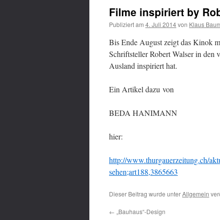
Filme inspiriert by Ro
Publiziert am
4. Juli 2014
von
Klaus Bau
Bis Ende August zeigt das Kinok mi
Schriftsteller Robert Walser in de
Ausland inspiriert hat.
Ein Artikel dazu von
BEDA HANIMANN
hier:
http://www.thurgauerzeitung.ch/aktue
sehen;art188,3865663
Dieser Beitrag wurde unter
Allgemein
ver
←
„Bauhaus“-Design