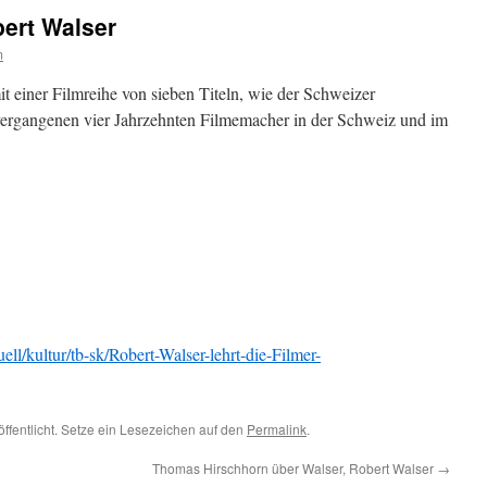
bert Walser
m
t einer Filmreihe von sieben Titeln, wie der Schweizer
n vergangenen vier Jahrzehnten Filmemacher in der Schweiz und im
ll/kultur/tb-sk/Robert-Walser-lehrt-die-Filmer-
öffentlicht. Setze ein Lesezeichen auf den
Permalink
.
Thomas Hirschhorn über Walser, Robert Walser
→