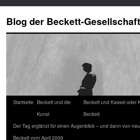
Blog der Beckett-Gesellschaf
Startseite
Beckett und die
Beckett und Kassel oder 
Zum
Kunst
Beckett
Inhalt
Der Tag erglänzt für einen Augenblick – und dann von neu
springen
Beckett vom April 2009