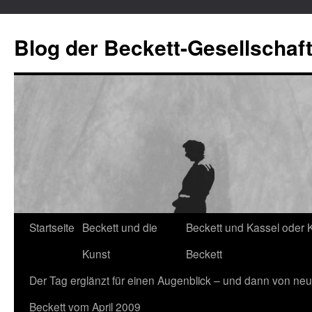
Blog der Beckett-Gesellschaf
Startseite
Beckett und die
Beckett und Kassel oder 
Zum
Kunst
Beckett
Inhalt
Der Tag erglänzt für einen Augenblick – und dann von neu
springen
Beckett vom April 2009