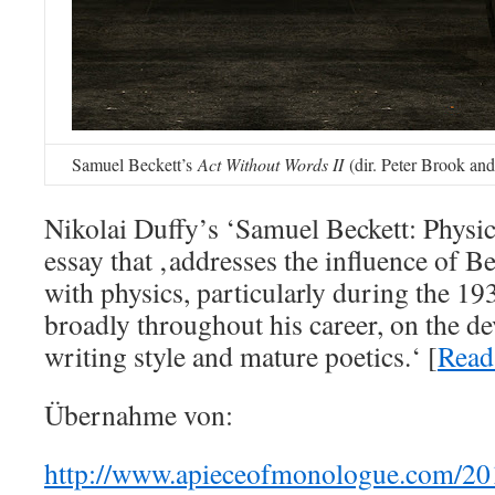
Samuel Beckett’s
Act Without Words II
(dir. Peter Brook an
Nikolai Duffy’s ‘Samuel Beckett: Physics
essay that ‚addresses the influence of B
with physics, particularly during the 19
broadly throughout his career, on the d
writing style and mature poetics.‘ [
Read
Übernahme von:
http://www.apieceofmonologue.com/201