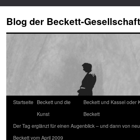
Blog der Beckett-Gesellschaf
Startseite
Beckett und die
Beckett und Kassel oder 
Zum
Kunst
Beckett
Inhalt
Der Tag erglänzt für einen Augenblick – und dann von neu
springen
Beckett vom April 2009