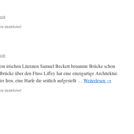
ock
e deaktiviert
für
o.T.
ock
 dem irischen Literaten Samuel Beckett benannte Brücke schon
brücke über den Fluss Liffey hat eine einzigartige Architektur.
r Iren, eine Harfe die seitlich aufgestellt …
Weiterlesen
→
e deaktiviert
für
Beckett-
Brücke