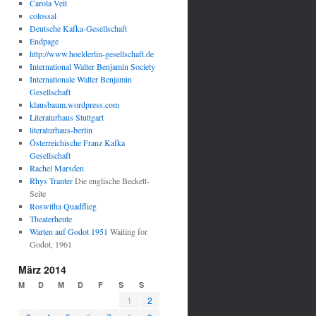
Carola Veit
colossal
Deutsche Kafka-Gesellschaft
Endpage
http://www.hoelderlin-gesellschaft.de
International Walter Benjamin Society
Internationale Walter Benjamin
Gesellschaft
klausbaum.wordpress.com
Literaturhaus Stuttgart
literaturhaus-berlin
Österreichische Franz Kafka
Gesellschaft
Rachel Marsden
Rhys Tranter
Die englische Beckett-
Seite
Roswitha Quadflieg
Theaterheute
Warten auf Godot 1951
Waiting for
Godot, 1961
März 2014
M
D
M
D
F
S
S
1
2