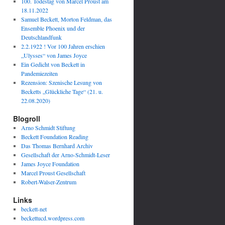
100. Todestag von Marcel Proust am
18.11.2022
Samuel Beckett, Morton Feldman, das
Ensemble Phoenix und der
Deutschlandfunk
2.2.1922 ! Vor 100 Jahren erschien
„Ulysses“ von James Joyce
Ein Gedicht von Beckett in
Pandemiezeiten
Rezension: Szenische Lesung von
Becketts „Glückliche Tage“ (21. u.
22.08.2020)
Blogroll
Arno Schmidt Stiftung
Beckett Foundation Reading
Das Thomas Bernhard Archiv
Gesellschaft der Arno-Schmidt-Leser
James Joyce Foundation
Marcel Proust Gesellschaft
Robert-Walser-Zentrum
Links
beckett-net
beckettucd.wordpress.com