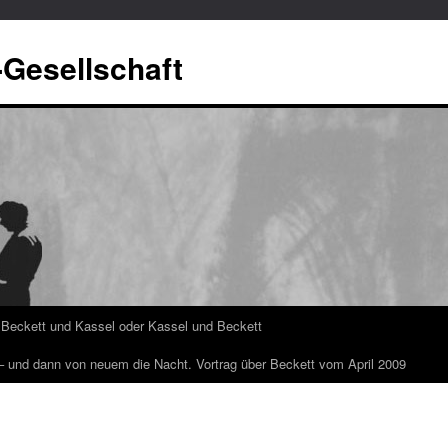
-Gesellschaft
Beckett und Kassel oder Kassel und Beckett
 – und dann von neuem die Nacht. Vortrag über Beckett vom April 2009