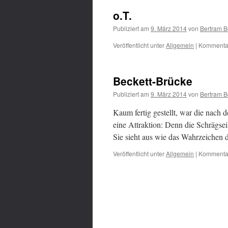
o.T.
Publiziert am
9. März 2014
von
Bertram B
Veröffentlicht unter
Allgemein
|
Kommentar
Beckett-Brücke
Publiziert am
9. März 2014
von
Bertram B
Kaum fertig gestellt, war die nach
eine Attraktion: Denn die Schrägseil
Sie sieht aus wie das Wahrzeichen de
Veröffentlicht unter
Allgemein
|
Kommentar