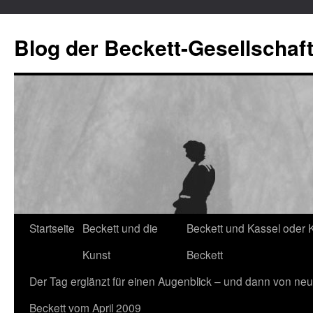
Blog der Beckett-Gesellschaf
Startseite
Beckett und die
Beckett und Kassel oder 
Zum
Kunst
Beckett
Inhalt
Der Tag erglänzt für einen Augenblick – und dann von neu
springen
Beckett vom April 2009