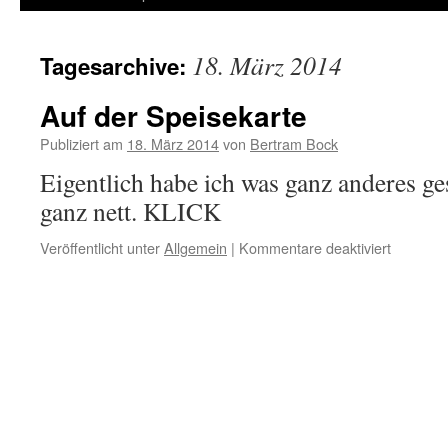
18. März 2014
Tagesarchive:
Auf der Speisekarte
Publiziert am
18. März 2014
von
Bertram Bock
Eigentlich habe ich was ganz anderes ges
ganz nett. KLICK
Veröffentlicht unter
Allgemein
|
Kommentare deaktiviert
für
Auf
der
Speiseka