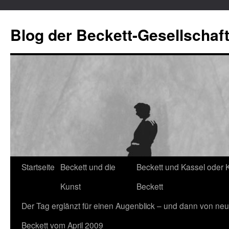
Blog der Beckett-Gesellschaf
Startseite
Beckett und die
Beckett und Kassel oder 
Zum
Kunst
Beckett
Inhalt
Der Tag erglänzt für einen Augenblick – und dann von neu
springen
Beckett vom April 2009