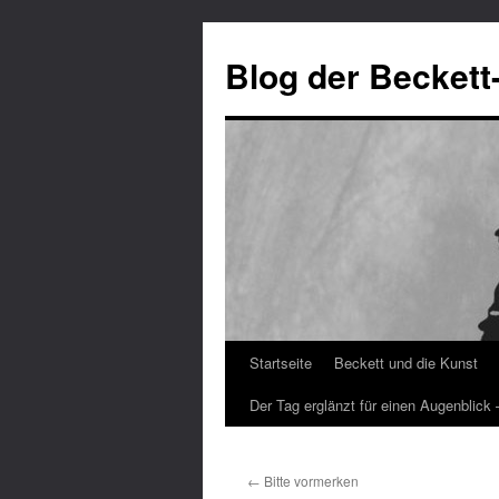
Blog der Beckett
Startseite
Beckett und die Kunst
Zum
Der Tag erglänzt für einen Augenblick
Inhalt
springen
←
Bitte vormerken