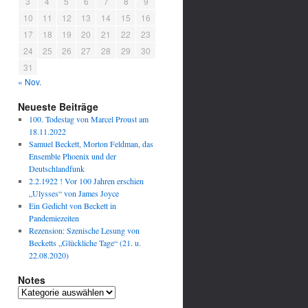
3
4
5
6
7
8
9
10
11
12
13
14
15
16
17
18
19
20
21
22
23
24
25
26
27
28
29
30
31
« Nov.
Neueste Beiträge
100. Todestag von Marcel Proust am
18.11.2022
Samuel Beckett, Morton Feldman, das
Ensemble Phoenix und der
Deutschlandfunk
2.2.1922 ! Vor 100 Jahren erschien
„Ulysses“ von James Joyce
Ein Gedicht von Beckett in
Pandemiezeiten
Rezension: Szenische Lesung von
Becketts „Glückliche Tage“ (21. u.
22.08.2020)
Notes
N
o