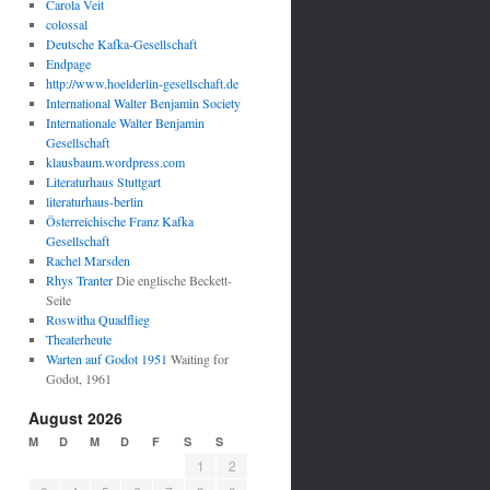
Carola Veit
colossal
Deutsche Kafka-Gesellschaft
Endpage
http://www.hoelderlin-gesellschaft.de
International Walter Benjamin Society
Internationale Walter Benjamin
Gesellschaft
klausbaum.wordpress.com
Literaturhaus Stuttgart
literaturhaus-berlin
Österreichische Franz Kafka
Gesellschaft
Rachel Marsden
Rhys Tranter
Die englische Beckett-
Seite
Roswitha Quadflieg
Theaterheute
Warten auf Godot 1951
Waiting for
Godot, 1961
August 2026
M
D
M
D
F
S
S
1
2