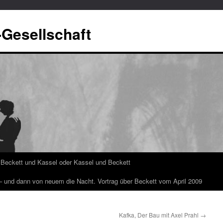
-Gesellschaft
Beckett und Kassel oder Kassel und Beckett
 – und dann von neuem die Nacht. Vortrag über Beckett vom April 2009
Kafka, Der Bau mit Axel Prahl
→